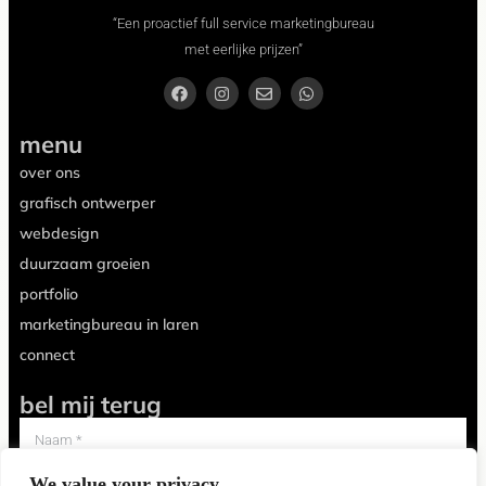
“Een proactief full service marketingbureau
met eerlijke prijzen”
menu
over ons
grafisch ontwerper
webdesign
duurzaam groeien
portfolio
marketingbureau in laren
connect
bel mij terug
We value your privacy